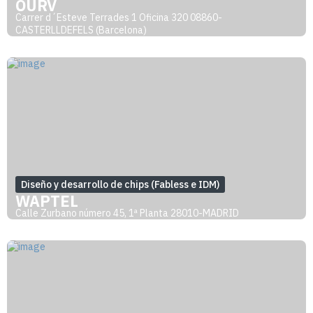
QURV
Carrer d´Esteve Terrades 1 Oficina 320 08860-
CASTERLLDEFELS (Barcelona)
Diseño y desarrollo de chips (Fabless e IDM)
WAPTEL
Calle Zurbano número 45, 1ª Planta 28010-MADRID