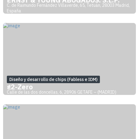
C. de Raimundo Fernández Villaverde, 65, Tetuán, 28003 Madrid,
España
Diseño y desarrollo de chips (Fabless e IDM)
g2-Zero
Calle de las dos doncellas, 6, 28906 GETAFE – (MADRID)