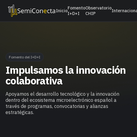
Fomento
Observatorio
Inicio
Internacion
I+D+I
CHIP
Fomento del I+D+I
Impulsamos la innovación
colaborativa
Apoyamos el desarrollo tecnológico y la innovación
dentro del ecosistema microelectrónico español a
través de programas, convocatorias y alianzas
estratégicas.