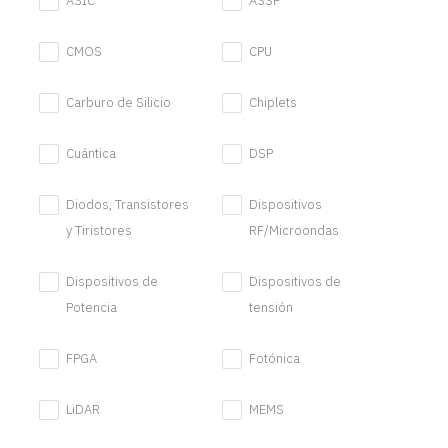
ASIC
ASSP
CMOS
CPU
Carburo de Silicio
Chiplets
Cuántica
DSP
Diodos, Transistores
Dispositivos
y Tiristores
RF/Microondas
Dispositivos de
Dispositivos de
Potencia
tensión
FPGA
Fotónica
LiDAR
MEMS