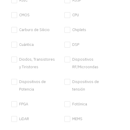
ASIC
ASSP
CMOS
CPU
Carburo de Silicio
Chiplets
Cuántica
DSP
Diodos, Transistores
Dispositivos
y Tiristores
RF/Microondas
Dispositivos de
Dispositivos de
Potencia
tensión
FPGA
Fotónica
LiDAR
MEMS