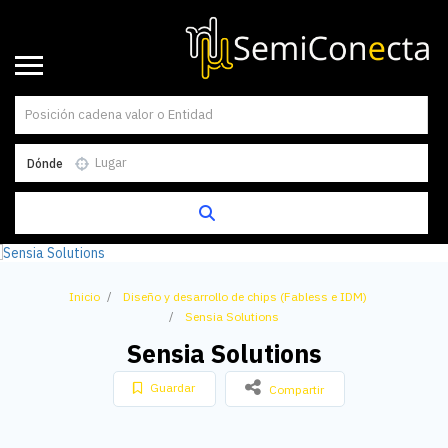
Dónde
Inicio
Diseño y desarrollo de chips (Fabless e IDM)
Sensia Solutions
Sensia Solutions
Guardar
Compartir