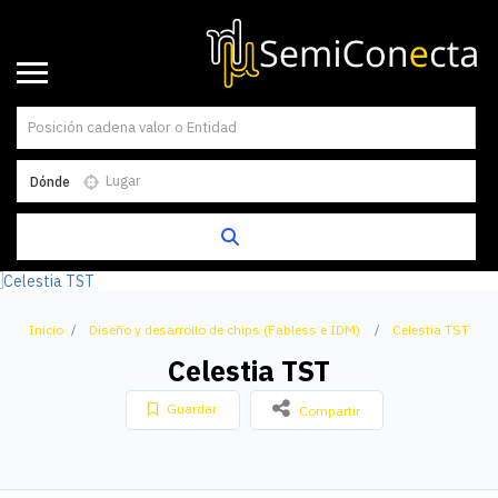
Dónde
Inicio
Diseño y desarrollo de chips (Fabless e IDM)
Celestia TST
Celestia TST
Guardar
Compartir