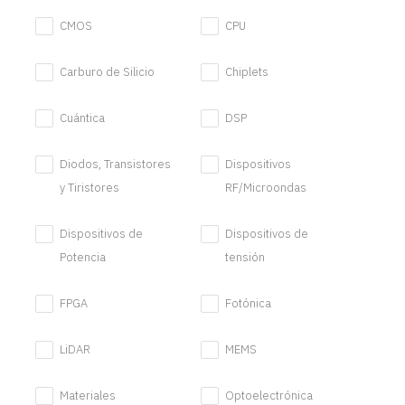
CMOS
CPU
Carburo de Silicio
Chiplets
Cuántica
DSP
Diodos, Transistores
Dispositivos
y Tiristores
RF/Microondas
Dispositivos de
Dispositivos de
Potencia
tensión
FPGA
Fotónica
LiDAR
MEMS
Materiales
Optoelectrónica