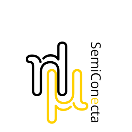
tenemos empresas que juegan un papel
insustituible. Ellos son quienes aseguran,
mediante procesos de ensamblaje y prueba
de altísima precisión, que la “magia” interior
del semiconductor no se rompa al tocar el
mundo real, garantizando su funcionamiento
final.
En Back-end, SemiConecta tiene un
grupo de trabajo para explorar y
mapear su situación ahora mismo.
Estandarización y Ciberseguridad
Para que todo este ecosistema funcione,
necesitamos un lenguaje común y un cerrojo.
No basta con crear; hay que certificar que es
seguro y compatible.
En este sentido, la
Estandarización y la
Ciberseguridad
son los cimientos invisibles
de la industria. En este campo, es necesario