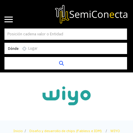
Dónde
Inicio
Diseño y desarrollo de chips (Fabless e IDM)
WIYO