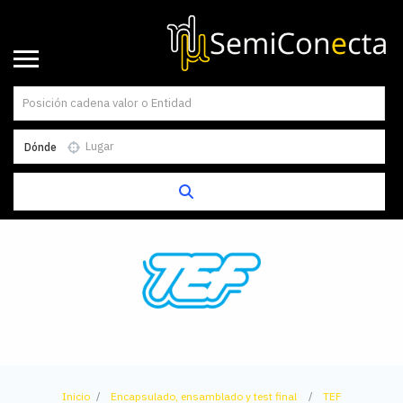
Dónde
Inicio
Encapsulado, ensamblado y test final
TEF