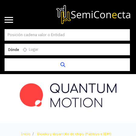
Dónde
Inicio
Diseño y desarrollo de chips (Fabless e IDM)