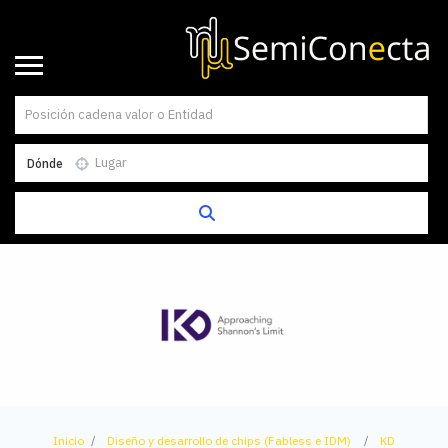
Dónde
Inicio
Diseño y desarrollo de chips (Fabless e IDM)
KD