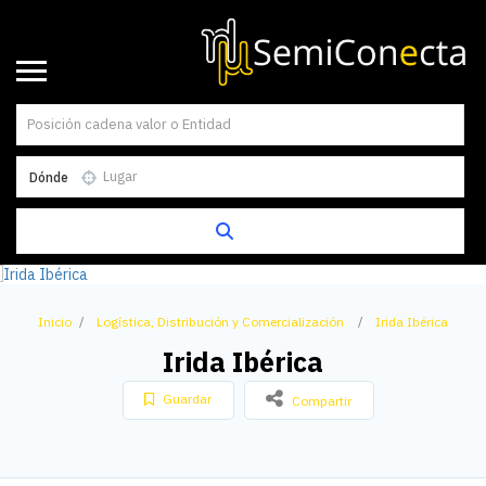
Dónde
Inicio
Logística, Distribución y Comercialización
Irida Ibérica
Irida Ibérica
Guardar
Compartir