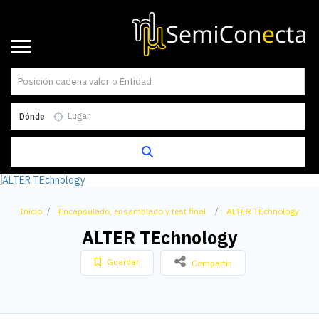
Dónde
Inicio
Encapsulado, ensamblado y test final
ALTER TEchnology
ALTER TEchnology
Guardar
Compartir